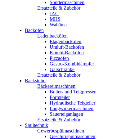
Sondermaschinen
Ersatzteile & Zubehör
JAC
MHS
Wabäma
Backöfen
Ladenbacköfen
Etagenbacköfen
Umluft-Backöfen
Kombi-Backöfen
Pizzaöfen
Gastro-Kombidämpfer
Gärschränke
Ersatzteile & Zubehör
Backstube
Bäckereimaschinen
Butter- und Teigpressen
Formteiler
Hydraulische Teigteiler
Langwirkermaschinen
Sauerteiganlagen
Ersatzteile & Zubehör
Spültechnik
Gewerbespülmaschinen
Geschirrspülmaschinen