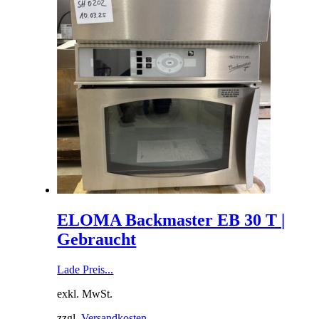
ELOMA Backmaster EB 30 T |
Gebraucht
Lade Preis...
exkl. MwSt.
zzgl.
Versandkosten