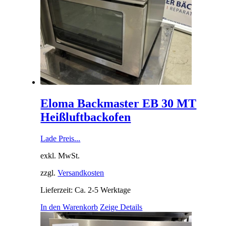
Eloma Backmaster EB 30 MT
Heißluftbackofen
Lade Preis...
exkl. MwSt.
zzgl.
Versandkosten
Lieferzeit: Ca. 2-5 Werktage
In den Warenkorb
Zeige Details