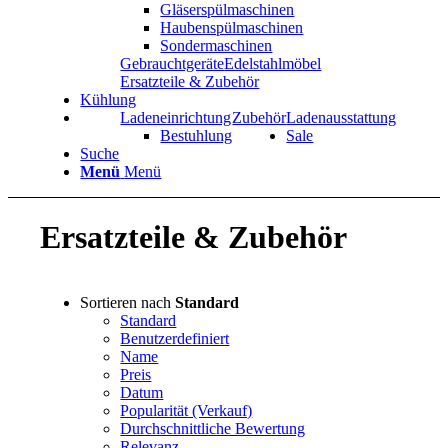
Gläserspülmaschinen
Haubenspülmaschinen
Sondermaschinen
Gebrauchtgeräte
Edelstahlmöbel
Ersatzteile & Zubehör
Kühlung
Ladeneinrichtung
Zubehör
Ladenausstattung
Bestuhlung
Sale
Suche
Menü
Menü
Ersatzteile & Zubehör
Sortieren nach
Standard
Standard
Benutzerdefiniert
Name
Preis
Datum
Popularität (Verkauf)
Durchschnittliche Bewertung
Relevanz