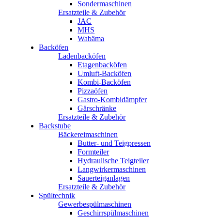
Sondermaschinen
Ersatzteile & Zubehör
JAC
MHS
Wabäma
Backöfen
Ladenbacköfen
Etagenbacköfen
Umluft-Backöfen
Kombi-Backöfen
Pizzaöfen
Gastro-Kombidämpfer
Gärschränke
Ersatzteile & Zubehör
Backstube
Bäckereimaschinen
Butter- und Teigpressen
Formteiler
Hydraulische Teigteiler
Langwirkermaschinen
Sauerteiganlagen
Ersatzteile & Zubehör
Spültechnik
Gewerbespülmaschinen
Geschirrspülmaschinen