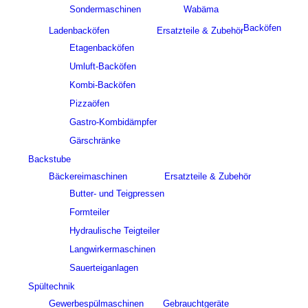
Sondermaschinen
Wabäma
Backöfen
Ladenbacköfen
Ersatzteile & Zubehör
Etagenbacköfen
Umluft-Backöfen
Kombi-Backöfen
Pizzaöfen
Gastro-Kombidämpfer
Gärschränke
Backstube
Bäckereimaschinen
Ersatzteile & Zubehör
Butter- und Teigpressen
Formteiler
Hydraulische Teigteiler
Langwirkermaschinen
Sauerteiganlagen
Spültechnik
Gewerbespülmaschinen
Gebrauchtgeräte