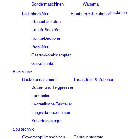
Sondermaschinen
Wabäma
Backöfen
Ladenbacköfen
Ersatzteile & Zubehör
Etagenbacköfen
Umluft-Backöfen
Kombi-Backöfen
Pizzaöfen
Gastro-Kombidämpfer
Gärschränke
Backstube
Bäckereimaschinen
Ersatzteile & Zubehör
Butter- und Teigpressen
Formteiler
Hydraulische Teigteiler
Langwirkermaschinen
Sauerteiganlagen
Spültechnik
Gewerbespülmaschinen
Gebrauchtgeräte