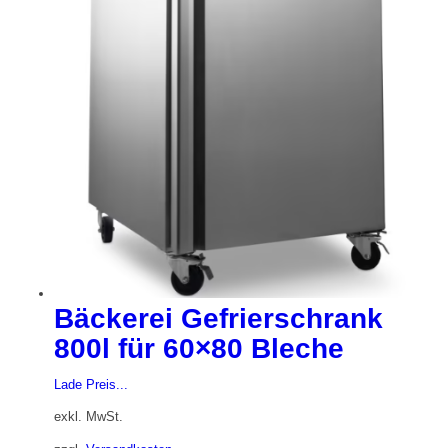
Bäckerei Gefrierschrank
800l für 60×80 Bleche
Lade Preis...
exkl. MwSt.