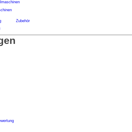
lmaschinen
chinen
g
Zubehör
g
gen
ewertung