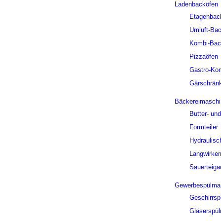
Ladenbacköfen
Etagenbac
Umluft-Ba
Kombi-Bac
Pizzaöfen
Gastro-Ko
Gärschrän
Bäckereimaschi
Butter- un
Formteiler
Hydraulisch
Langwirke
Sauerteiga
Gewerbespülma
Geschirrs
Gläserspü