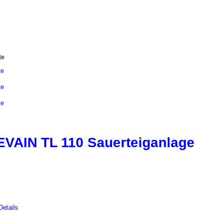
te
te
te
te
VAIN TL 110 Sauerteiganlage
Details