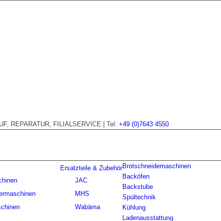
, REPARATUR, FILIALSERVICE | Tel:
+49 (0)7643 4550
Brotschneidemaschinen
Ersatzteile & Zubehör
Backöfen
chinen
JAC
Backstube
ermaschinen
MHS
Spültechnik
chinen
Wabäma
Kühlung
Ladenausstattung