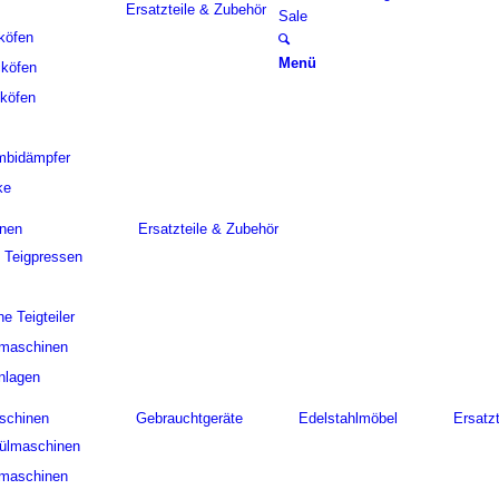
Ersatzteile & Zubehör
Sale
köfen
Menü
cköfen
köfen
mbidämpfer
ke
nen
Ersatzteile & Zubehör
d Teigpressen
e Teigteiler
rmaschinen
nlagen
schinen
Gebrauchtgeräte
Edelstahlmöbel
Ersatz
pülmaschinen
lmaschinen