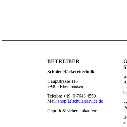
BETREIBER
S
Schuler Bäckereitechnik
B
Hauptstrasse 116
B
79365 Rheinhausen
n
be
Telefon: +49 (0)7643 4550
Mail:
shop[at]schulerservice.de
Es
P
Geprüft & sicher einkaufen:
B
au