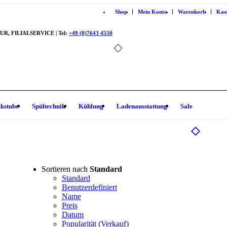
Shop
Mein Konto
Warenkorb
Kas
, FILIALSERVICE | Tel:
+49 (0)7643 4550
kstube
Spültechnik
Kühlung
Ladenausstattung
Sale
Sortieren nach
Standard
Standard
Benutzerdefiniert
Name
Preis
Datum
Popularität (Verkauf)