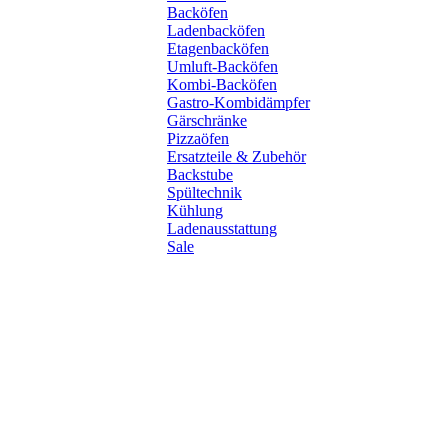
Backöfen
Ladenbacköfen
Etagenbacköfen
Umluft-Backöfen
Kombi-Backöfen
Gastro-Kombidämpfer
Gärschränke
Pizzaöfen
Ersatzteile & Zubehör
Backstube
Spültechnik
Kühlung
Ladenausstattung
Sale