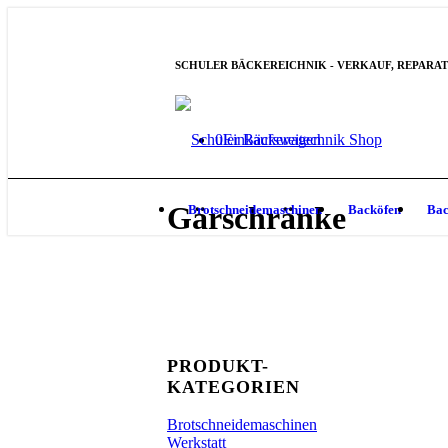
SCHULER BÄCKEREICHNIK - VERKAUF, REPARATUR
0
Einkaufswagen
Gärschränke
Brotschneidemaschinen
Backöfen
Bac
PRODUKT-
KATEGORIEN
Brotschneidemaschinen
Werkstatt