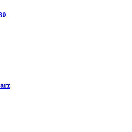
80
arz