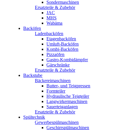
Sondermaschinen
Ersatzteile & Zubehör
JAC
MHS
Wabäma
Backöfen
Ladenbacköfen
Etagenbacköfen
Umluft-Backöfen
Kombi-Backöfen
Pizzaöfen
Gastro-Kombidämpfer
Gärschränke
Ersatzteile & Zubehör
Backstube
Bäckereimaschinen
Butter- und Teigpressen
Formteiler
Hydraulische Teigteiler
Langwirkermaschinen
Sauerteiganlagen
Ersatzteile & Zubehör
Spültechnik
Gewerbespülmaschinen
Geschirrspülmaschinen