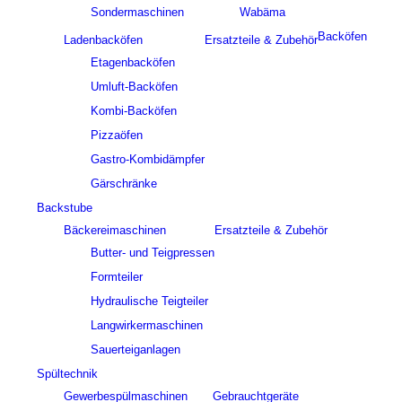
Sondermaschinen
Wabäma
Backöfen
Ladenbacköfen
Ersatzteile & Zubehör
Etagenbacköfen
Umluft-Backöfen
Kombi-Backöfen
Pizzaöfen
Gastro-Kombidämpfer
Gärschränke
Backstube
Bäckereimaschinen
Ersatzteile & Zubehör
Butter- und Teigpressen
Formteiler
Hydraulische Teigteiler
Langwirkermaschinen
Sauerteiganlagen
Spültechnik
Gewerbespülmaschinen
Gebrauchtgeräte