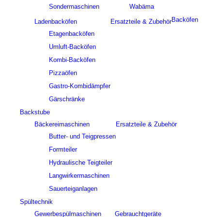
Sondermaschinen
Wabäma
Backöfen
Ladenbacköfen
Ersatzteile & Zubehör
Etagenbacköfen
Umluft-Backöfen
Kombi-Backöfen
Pizzaöfen
Gastro-Kombidämpfer
Gärschränke
Backstube
Bäckereimaschinen
Ersatzteile & Zubehör
Butter- und Teigpressen
Formteiler
Hydraulische Teigteiler
Langwirkermaschinen
Sauerteiganlagen
Spültechnik
Gewerbespülmaschinen
Gebrauchtgeräte