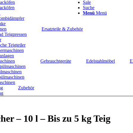
acköfen
Sale
acköfen
Suche
n
Menü
Menü
ombidämpfer
nke
inen
Ersatzteile & Zubehör
nd Teigpressen
r
che Teigteiler
ermaschinen
anlagen
schinen
Gebrauchtgeräte
Edelstahlmöbel
E
spülmaschinen
ülmaschinen
ülmaschinen
schinen
ng
Zubehör
ng
er – 10 l – Bis zu 5 kg Teig