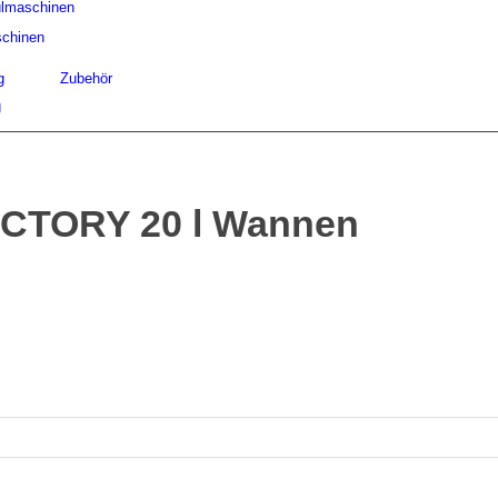
lmaschinen
chinen
g
Zubehör
g
CTORY 20 l Wannen