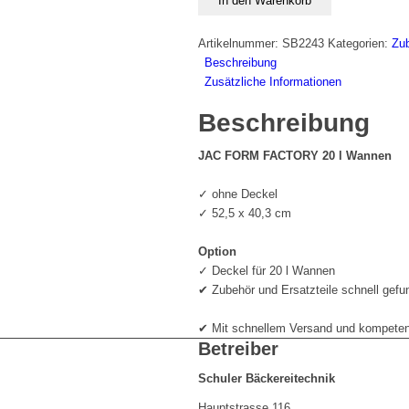
In den Warenkorb
l
Wannen
Artikelnummer:
SB2243
Kategorien:
Zu
Menge
Beschreibung
Zusätzliche Informationen
Beschreibung
JAC FORM FACTORY 20 l Wannen
✓ ohne Deckel
✓ 52,5 x 40,3 cm
Option
✓ Deckel für 20 l Wannen
✔ Zubehör und Ersatzteile schnell gefu
✔ Mit schnellem Versand und kompetent
Betreiber
Schuler Bäckereitechnik
Hauptstrasse 116