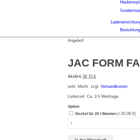
Haubenspü
Sondermas
Ladeneinrichtun
Bestuhlun
Angebot!
JAC FORM FA
Ursprünglicher
Aktueller
43,00
€
38,70
€
Preis
Preis
exkl. MwSt.
zzgl.
Versandkosten
war:
ist:
43,00 €
38,70 €.
Lieferzeit: Ca. 2-5 Werktage
Option
(+
25,00
€
)
Deckel für 20 l Wannen
JAC
FORM
FACTORY
20