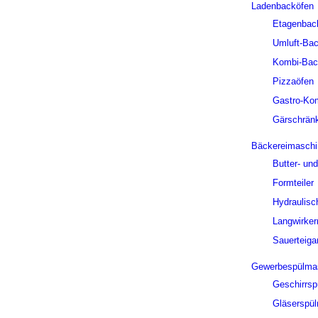
Ladenbacköfen
Etagenbac
Umluft-Ba
Kombi-Bac
Pizzaöfen
Gastro-Ko
Gärschrän
Bäckereimaschi
Butter- un
Formteiler
Hydraulisch
Langwirke
Sauerteiga
Gewerbespülma
Geschirrs
Gläserspü