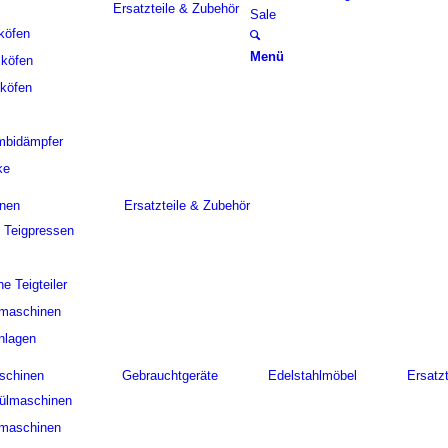
Ersatzteile & Zubehör
Sale
köfen
Menü
cköfen
köfen
mbidämpfer
ke
nen
Ersatzteile & Zubehör
d Teigpressen
e Teigteiler
rmaschinen
nlagen
schinen
Gebrauchtgeräte
Edelstahlmöbel
Ersatz
pülmaschinen
lmaschinen