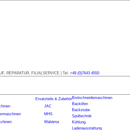
, REPARATUR, FILIALSERVICE | Tel:
+49 (0)7643 4550
Brotschneidemaschinen
Ersatzteile & Zubehör
Backöfen
chinen
JAC
Backstube
ermaschinen
MHS
Spültechnik
chinen
Wabäma
Kühlung
Ladenausstattung