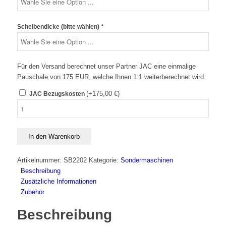
Scheibendicke (bitte wählen)
*
Für den Versand berechnet unser Partner JAC eine einmalige
Pauschale von 175 EUR, welche Ihnen 1:1 weiterberechnet wird.
(+
175,00
€
)
JAC Bezugskosten
JAC
Full
T3
|
In den Warenkorb
Brotschneidemaschine
für
Artikelnummer:
SB2202
Kategorie:
Sondermaschinen
den
Beschreibung
Dauerbetrieb
Zusätzliche Informationen
Menge
Zubehör
Beschreibung