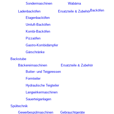
Sondermaschinen
Wabäma
Backöfen
Ladenbacköfen
Ersatzteile & Zubehör
Etagenbacköfen
Umluft-Backöfen
Kombi-Backöfen
Pizzaöfen
Gastro-Kombidämpfer
Gärschränke
Backstube
Bäckereimaschinen
Ersatzteile & Zubehör
Butter- und Teigpressen
Formteiler
Hydraulische Teigteiler
Langwirkermaschinen
Sauerteiganlagen
Spültechnik
Gewerbespülmaschinen
Gebrauchtgeräte