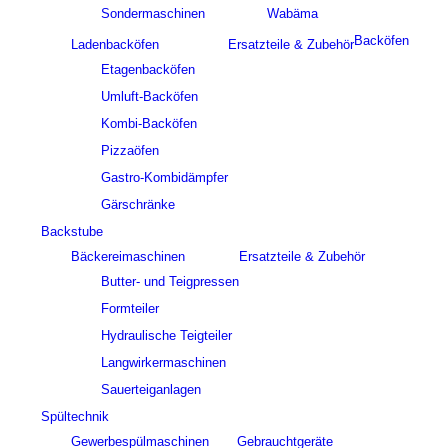
Sondermaschinen
Wabäma
Backöfen
Ladenbacköfen
Ersatzteile & Zubehör
Etagenbacköfen
Umluft-Backöfen
Kombi-Backöfen
Pizzaöfen
Gastro-Kombidämpfer
Gärschränke
Backstube
Bäckereimaschinen
Ersatzteile & Zubehör
Butter- und Teigpressen
Formteiler
Hydraulische Teigteiler
Langwirkermaschinen
Sauerteiganlagen
Spültechnik
Gewerbespülmaschinen
Gebrauchtgeräte