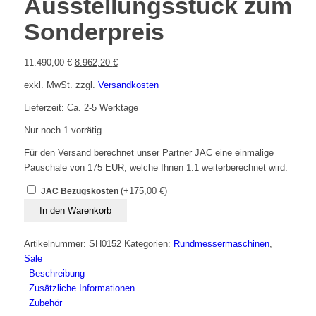
Ausstellungsstück zum
Sonderpreis
Ursprünglicher
Aktueller
11.490,00
€
8.962,20
€
Preis
Preis
exkl. MwSt.
zzgl.
Versandkosten
war:
ist:
11.490,00 €
8.962,20 €.
Lieferzeit: Ca. 2-5 Werktage
Nur noch 1 vorrätig
Für den Versand berechnet unser Partner JAC eine einmalige
Pauschale von 175 EUR, welche Ihnen 1:1 weiterberechnet wird.
(+
175,00
€
)
JAC Bezugskosten
JAC
In den Warenkorb
Varia
Pro
Artikelnummer:
SH0152
Kategorien:
Rundmessermaschinen
,
800
Sale
Rundmesser
Beschreibung
Schneidemaschine
Zusätzliche Informationen
-
Zubehör
Ausstellungsstück