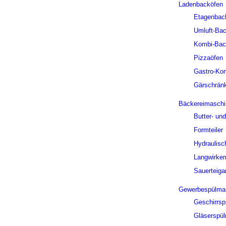
Ladenbacköfen
Etagenbac
Umluft-Ba
Kombi-Bac
Pizzaöfen
Gastro-Ko
Gärschrän
Bäckereimaschi
Butter- un
Formteiler
Hydraulisch
Langwirke
Sauerteiga
Gewerbespülma
Geschirrs
Gläserspü