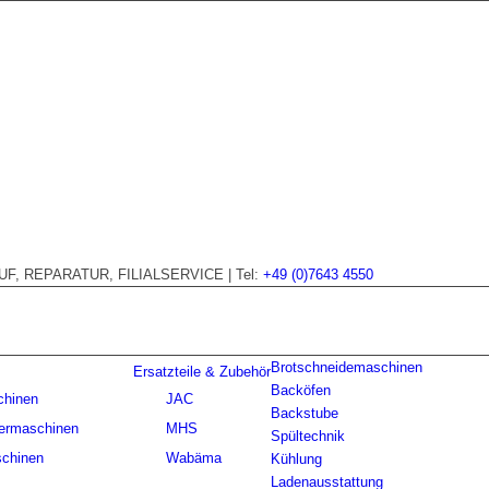
, REPARATUR, FILIALSERVICE | Tel:
+49 (0)7643 4550
Brotschneidemaschinen
Ersatzteile & Zubehör
Backöfen
chinen
JAC
Backstube
ermaschinen
MHS
Spültechnik
chinen
Wabäma
Kühlung
Ladenausstattung