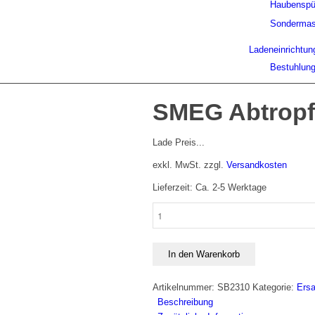
Haubenspü
Sondermas
Ladeneinrichtun
Bestuhlun
SMEG Abtropf
Lade Preis...
exkl. MwSt.
zzgl.
Versandkosten
Lieferzeit: Ca. 2-5 Werktage
SMEG
Abtropfwanne
500
x
In den Warenkorb
500
mm
Artikelnummer:
SB2310
Kategorie:
Ersa
Menge
Beschreibung