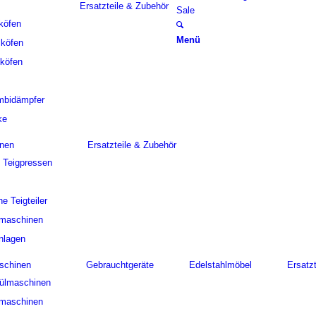
Ersatzteile & Zubehör
Sale
köfen
Menü
cköfen
köfen
mbidämpfer
ke
nen
Ersatzteile & Zubehör
d Teigpressen
e Teigteiler
rmaschinen
nlagen
schinen
Gebrauchtgeräte
Edelstahlmöbel
Ersatz
pülmaschinen
lmaschinen