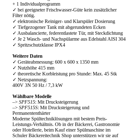
+ 1 Individualprogramm
✓ bei geeigneter Frischwasser-Güte kein zusätzlicher
Filter nötig.
✓ elektronische Reiniger- und Klarspüler Dosierung
✓ Tiefgezogener Tank mit abgerundeten Ecken
✓ Ausbalancierte, federentlastete Tür, mit Steckdichtung
✓ Je 2 Wasch- und Nachspülarme aus Edelstahl AISI 304
✓ Spritzschutzklasse IPX4
Weitere Daten
✓ Geräteabmessung: 600 x 600 x 1350 mm
✓ Nutzhöhe 415 mm
✓ theoretische Korbleistung pro Stunde: Max. 45 Stk
✓ Netzspannung:
400V 3N 50 Hz / 7,3 kW
Wählbare Modelle
–>
SPF515
: Mit Drucksteigerung
–>
SPF515S
: Mit Drucksteigerung und
Permanententhärter
Moderne Spültechniklösungen mit bestem Preis-
Leistungs-Verhältnis. Ob in der Bäckerei, Gastronomie
oder Hotellerie, beim Kauf einer Spülmaschine im
Schuler Bäckereitechnik Shop unterstützen wir sie auf