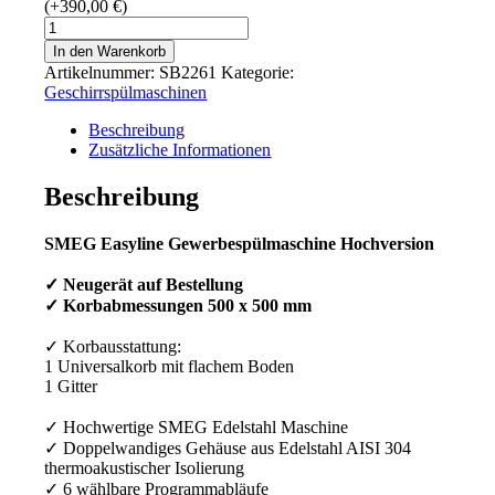
(+
390,00
€
)
SMEG
Easyline
In den Warenkorb
Gewerbespülmaschine
Artikelnummer:
SB2261
Kategorie:
Hochversion
Geschirrspülmaschinen
Menge
Beschreibung
Zusätzliche Informationen
Beschreibung
SMEG Easyline Gewerbespülmaschine Hochversion
✓ Neugerät auf Bestellung
✓ Korbabmessungen 500 x 500 mm
✓ Korbausstattung:
1 Universalkorb mit flachem Boden
1 Gitter
✓ Hochwertige SMEG Edelstahl Maschine
✓ Doppelwandiges Gehäuse aus Edelstahl AISI 304
thermoakustischer Isolierung
✓ 6 wählbare Programmabläufe