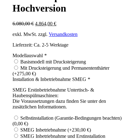
Hochversion
Ursprünglicher
Aktueller
6.080,00
€
4.864,00
€
Preis
Preis
exkl. MwSt.
zzgl.
Versandkosten
war:
ist:
6.080,00 €
4.864,00 €.
Lieferzeit: Ca. 2-5 Werktage
Modellauswahl
*
Basismodell mit Drucksteigerung
Mit Drucksteigerung und Permanententhärter
(+
275,00
€
)
Installation & Inbetriebnahme SMEG
*
SMEG Erstinbetriebnahme Untertisch- &
Haubenspülmaschinen:
Die Voraussetzungen dazu finden Sie unter den
zusätzlichen Informationen.
Selbstinstallation (Garantie-Bedingungen beachten)
(
0,00
€
)
SMEG Inbetriebnahme
(+
230,00
€
)
SMEG Inbetriebnahme und Erstinstallation