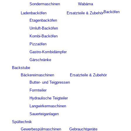
Sondermaschinen
Wabäma
Backöfen
Ladenbacköfen
Ersatzteile & Zubehör
Etagenbacköfen
Umluft-Backöfen
Kombi-Backöfen
Pizzaöfen
Gastro-Kombidämpfer
Gärschränke
Backstube
Bäckereimaschinen
Ersatzteile & Zubehör
Butter- und Teigpressen
Formteiler
Hydraulische Teigteiler
Langwirkermaschinen
Sauerteiganlagen
Spültechnik
Gewerbespülmaschinen
Gebrauchtgeräte