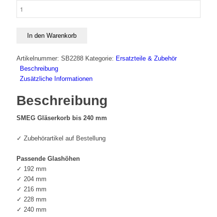
SMEG
Gläserkorb
bis
240
In den Warenkorb
mm
Menge
Artikelnummer:
SB2288
Kategorie:
Ersatzteile & Zubehör
Beschreibung
Zusätzliche Informationen
Beschreibung
SMEG Gläserkorb bis 240 mm
✓ Zubehörartikel auf Bestellung
Passende Glashöhen
✓ 192 mm
✓ 204 mm
✓ 216 mm
✓ 228 mm
✓ 240 mm