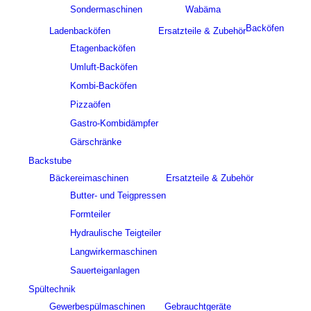
Sondermaschinen
Wabäma
Backöfen
Ladenbacköfen
Ersatzteile & Zubehör
Etagenbacköfen
Umluft-Backöfen
Kombi-Backöfen
Pizzaöfen
Gastro-Kombidämpfer
Gärschränke
Backstube
Bäckereimaschinen
Ersatzteile & Zubehör
Butter- und Teigpressen
Formteiler
Hydraulische Teigteiler
Langwirkermaschinen
Sauerteiganlagen
Spültechnik
Gewerbespülmaschinen
Gebrauchtgeräte