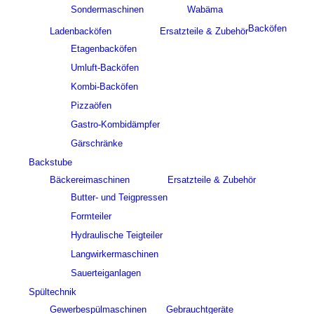
Sondermaschinen
Wabäma
Backöfen
Ladenbacköfen
Ersatzteile & Zubehör
Etagenbacköfen
Umluft-Backöfen
Kombi-Backöfen
Pizzaöfen
Gastro-Kombidämpfer
Gärschränke
Backstube
Bäckereimaschinen
Ersatzteile & Zubehör
Butter- und Teigpressen
Formteiler
Hydraulische Teigteiler
Langwirkermaschinen
Sauerteiganlagen
Spültechnik
Gewerbespülmaschinen
Gebrauchtgeräte