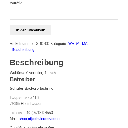
Vorrätig
Wabäma
4
fach
Verteiler-
In den Warenkorb
Y
Menge
Artikelnummer:
SB0700
Kategorie:
WABAEMA
Beschreibung
Beschreibung
Wabäma Y-Verteiler, 4- fach
Betreiber
Schuler Bäckereitechnik
Hauptstrasse 116
79365 Rheinhausen
Telefon: +49 (0)7643 4550
Mail:
shop[at]schulerservice.de
Geprüft & sicher einkaufen: