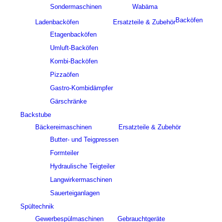
Sondermaschinen
Wabäma
Backöfen
Ladenbacköfen
Ersatzteile & Zubehör
Etagenbacköfen
Umluft-Backöfen
Kombi-Backöfen
Pizzaöfen
Gastro-Kombidämpfer
Gärschränke
Backstube
Bäckereimaschinen
Ersatzteile & Zubehör
Butter- und Teigpressen
Formteiler
Hydraulische Teigteiler
Langwirkermaschinen
Sauerteiganlagen
Spültechnik
Gewerbespülmaschinen
Gebrauchtgeräte