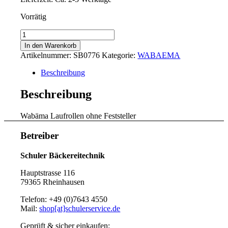
Vorrätig
Wabäma
Laufrollen
In den Warenkorb
ohne
Artikelnummer:
SB0776
Kategorie:
WABAEMA
Feststeller
Riedel
Beschreibung
24L
JPP
Beschreibung
075
PO1-
Wabäma Laufrollen ohne Feststeller
10
Menge
Betreiber
Schuler Bäckereitechnik
Hauptstrasse 116
79365 Rheinhausen
Telefon: +49 (0)7643 4550
Mail:
shop[at]schulerservice.de
Geprüft & sicher einkaufen: