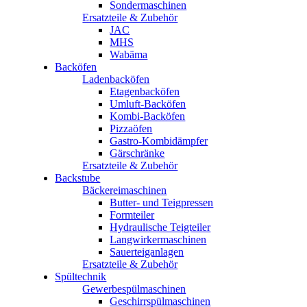
Sondermaschinen
Ersatzteile & Zubehör
JAC
MHS
Wabäma
Backöfen
Ladenbacköfen
Etagenbacköfen
Umluft-Backöfen
Kombi-Backöfen
Pizzaöfen
Gastro-Kombidämpfer
Gärschränke
Ersatzteile & Zubehör
Backstube
Bäckereimaschinen
Butter- und Teigpressen
Formteiler
Hydraulische Teigteiler
Langwirkermaschinen
Sauerteiganlagen
Ersatzteile & Zubehör
Spültechnik
Gewerbespülmaschinen
Geschirrspülmaschinen