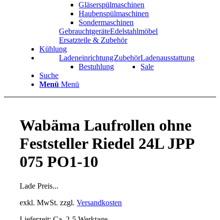
Gläserspülmaschinen
Haubenspülmaschinen
Sondermaschinen
Gebrauchtgeräte
Edelstahlmöbel
Ersatzteile & Zubehör
Kühlung
Ladeneinrichtung
Zubehör
Ladenausstattung
Bestuhlung
Sale
Suche
Menü
Menü
Wabäma Laufrollen ohne
Feststeller Riedel 24L JPP
075 PO1-10
Lade Preis...
exkl. MwSt.
zzgl.
Versandkosten
Lieferzeit: Ca. 2-5 Werktage