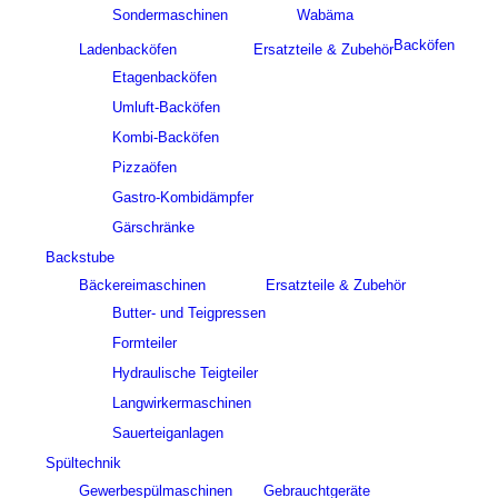
Sondermaschinen
Wabäma
Backöfen
Ladenbacköfen
Ersatzteile & Zubehör
Etagenbacköfen
Umluft-Backöfen
Kombi-Backöfen
Pizzaöfen
Gastro-Kombidämpfer
Gärschränke
Backstube
Bäckereimaschinen
Ersatzteile & Zubehör
Butter- und Teigpressen
Formteiler
Hydraulische Teigteiler
Langwirkermaschinen
Sauerteiganlagen
Spültechnik
Gewerbespülmaschinen
Gebrauchtgeräte