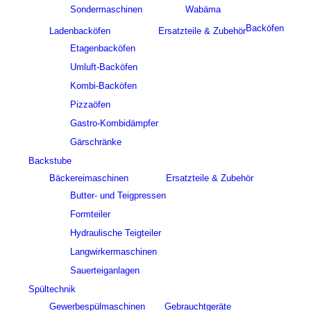
Sondermaschinen
Wabäma
Backöfen
Ladenbacköfen
Ersatzteile & Zubehör
Etagenbacköfen
Umluft-Backöfen
Kombi-Backöfen
Pizzaöfen
Gastro-Kombidämpfer
Gärschränke
Backstube
Bäckereimaschinen
Ersatzteile & Zubehör
Butter- und Teigpressen
Formteiler
Hydraulische Teigteiler
Langwirkermaschinen
Sauerteiganlagen
Spültechnik
Gewerbespülmaschinen
Gebrauchtgeräte