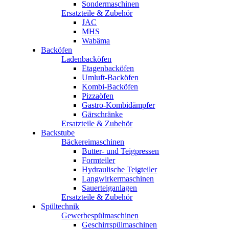
Sondermaschinen
Ersatzteile & Zubehör
JAC
MHS
Wabäma
Backöfen
Ladenbacköfen
Etagenbacköfen
Umluft-Backöfen
Kombi-Backöfen
Pizzaöfen
Gastro-Kombidämpfer
Gärschränke
Ersatzteile & Zubehör
Backstube
Bäckereimaschinen
Butter- und Teigpressen
Formteiler
Hydraulische Teigteiler
Langwirkermaschinen
Sauerteiganlagen
Ersatzteile & Zubehör
Spültechnik
Gewerbespülmaschinen
Geschirrspülmaschinen