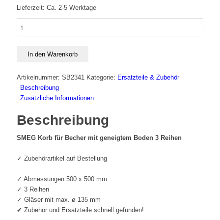
Lieferzeit: Ca. 2-5 Werktage
SMEG
Korb
für
Becher
In den Warenkorb
mit
geneigtem
Artikelnummer:
SB2341
Kategorie:
Ersatzteile & Zubehör
Boden
Beschreibung
3
Zusätzliche Informationen
Reihen
Menge
Beschreibung
SMEG Korb für Becher mit geneigtem Boden 3 Reihen
✓ Zubehörartikel auf Bestellung
✓ Abmessungen 500 x 500 mm
✓ 3 Reihen
✓ Gläser mit max. ø 135 mm
✔ Zubehör und Ersatzteile schnell gefunden!