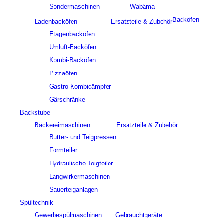
Sondermaschinen
Wabäma
Backöfen
Ladenbacköfen
Ersatzteile & Zubehör
Etagenbacköfen
Umluft-Backöfen
Kombi-Backöfen
Pizzaöfen
Gastro-Kombidämpfer
Gärschränke
Backstube
Bäckereimaschinen
Ersatzteile & Zubehör
Butter- und Teigpressen
Formteiler
Hydraulische Teigteiler
Langwirkermaschinen
Sauerteiganlagen
Spültechnik
Gewerbespülmaschinen
Gebrauchtgeräte